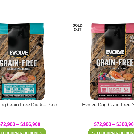
SOLD
OUT
og Grain Free Duck – Pato
Evolve Dog Grain Free 
$
72,900
–
$
196,900
$
72,900
–
$
300,90
ELECCIONAR OPCIONES
SELECCIONAR OPCION