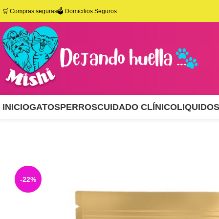
🛒
Compras seguras
🗳️ Domicilios Seguros
INICIO
GATOS
PERROS
CUIDADO CLÍNICO
LIQUIDO
-22%