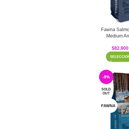
Fawna Salmon
Medium An
$
82,900
SELECCIO
-9%
SOLD
OUT
FAWNA