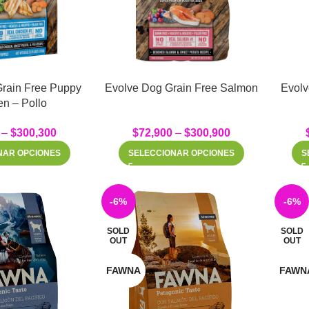
rain Free Puppy
Evolve Dog Grain Free Salmon
Evolv
n – Pollo
–
$
300,300
$
72,900
–
$
300,900
NAR OPCIONES
SELECCIONAR OPCIONES
S
-6%
-6%
SOLD
SOLD
OUT
OUT
FAWNA
FAWN