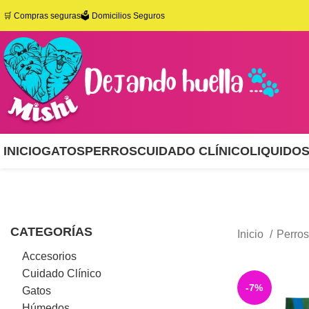
🛒
Compras seguras
🗳️ Domicilios Seguros
INICIO
GATOS
PERROS
CUIDADO CLÍNICO
LIQUIDO
CATEGORÍAS
Inicio
Perro
Accesorios
Cuidado Clínico
-7%
Gatos
Húmedos