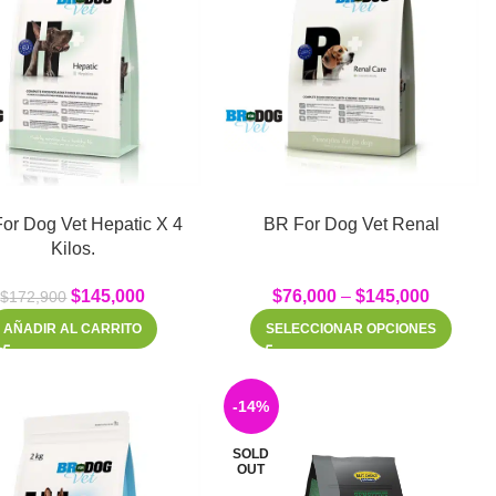
or Dog Vet Hepatic X 4
BR For Dog Vet Renal
Kilos.
$
145,000
$
76,000
–
$
145,000
$
172,900
AÑADIR AL CARRITO
SELECCIONAR OPCIONES
-14%
SOLD
OUT