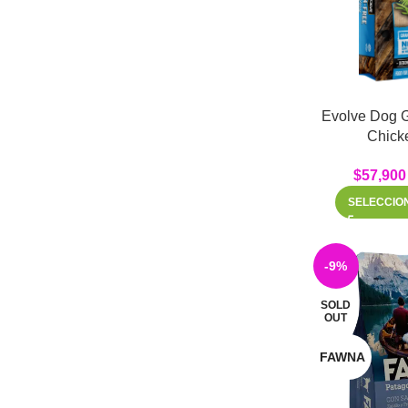
Instagram
WhatsApp
Evolve Dog G
Chicke
$
57,900
SELECCIO
-9%
SOLD
OUT
FAWNA