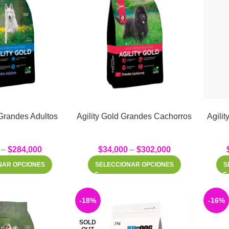
 Grandes Adultos
Agility Gold Grandes Cachorros
Agili
–
$
284,000
$
34,000
–
$
302,000
NAR OPCIONES
SELECCIONAR OPCIONES
S
-18%
-16%
SOLD