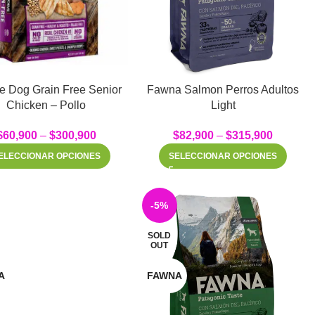
e Dog Grain Free Senior
Fawna Salmon Perros Adultos
Chicken – Pollo
Light
$
60,900
–
$
300,900
$
82,900
–
$
315,900
ELECCIONAR OPCIONES
SELECCIONAR OPCIONES
-5%
SOLD
OUT
A
FAWNA