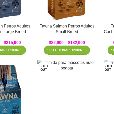
 Perros Adultos
Fawna Salmon Perros Adultos
F
d Large Breed
Small Breed
Cachorros Med
–
$
315,900
$
82,900
–
$
182,900
NAR OPCIONES
SELECCIONAR OPCIONES
S
SOLD
SOLD
OUT
OUT