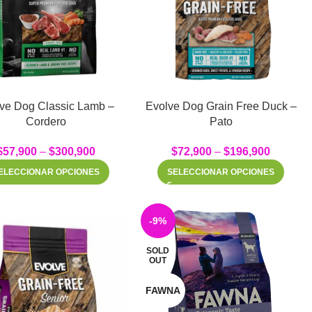
ve Dog Classic Lamb –
Evolve Dog Grain Free Duck –
Cordero
Pato
$
57,900
–
$
300,900
$
72,900
–
$
196,900
ELECCIONAR OPCIONES
SELECCIONAR OPCIONES
-9%
SOLD
OUT
FAWNA