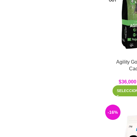
OUT
Agility G
Cac
$
36,000
SELECCIO
-16%