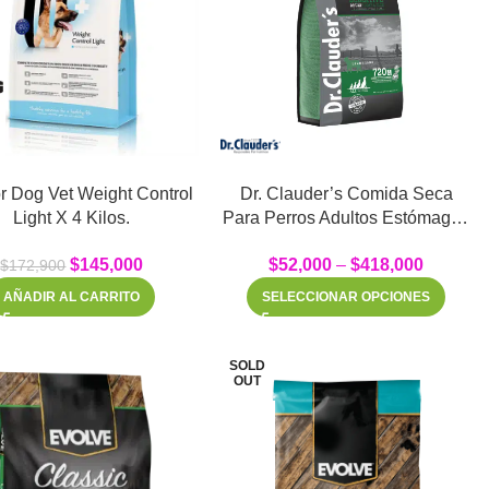
r Dog Vet Weight Control
Dr. Clauder’s Comida Seca
Light X 4 Kilos.
Para Perros Adultos Estómagos
Sensibles Cordero y Arroz
$
145,000
$
52,000
–
$
418,000
$
172,900
AÑADIR AL CARRITO
SELECCIONAR OPCIONES
SOLD
OUT