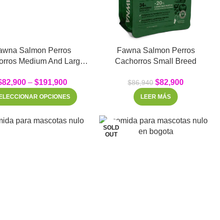
awna Salmon Perros
Fawna Salmon Perros
ium And Large
Cachorros Small Breed
Breed
$
82,900
–
$
191,900
$
82,900
$
86,940
ELECCIONAR OPCIONES
LEER MÁS
SOLD
OUT