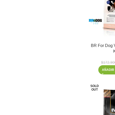
BR For Dog V
$
172,90
AÑADIR
SOLD
OUT