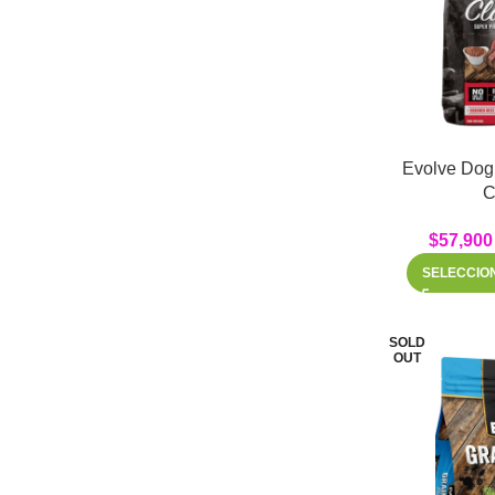
Evolve Dog 
C
$
57,900
SELECCIO
SOLD
OUT
Facebook