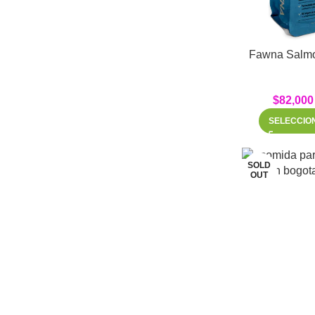
Fawna Salmo
$
82,000
SELECCIO
SOLD
OUT