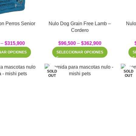
n Perros Senior
Nulo Dog Grain Free Lamb –
Nulo
Cordero
–
$
315,900
$
96,500
–
$
362,900
NAR OPCIONES
SELECCIONAR OPCIONES
S
SOLD
SOLD
OUT
OUT