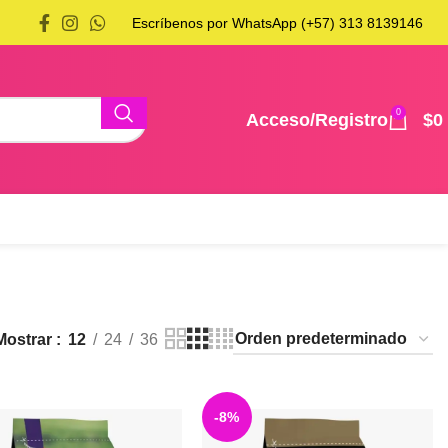
Escríbenos por WhatsApp (+57) 313 8139146
0
Acceso/Registro
$
0
Mostrar
12
24
36
-8%