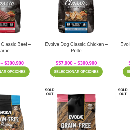
Classic Beef –
Evolve Dog Classic Chicken –
Evol
arne
Pollo
–
$
300,900
$
57,900
–
$
300,900
NAR OPCIONES
SELECCIONAR OPCIONES
S
SOLD
SOLD
OUT
OUT