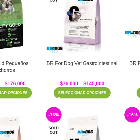
OUT
old Pequeños
BR For Dog Vet Gastrointestinal
BR F
horros
–
$
176,000
$
76,000
–
$
145,000
NAR OPCIONES
SELECCIONAR OPCIONES
-16%
-16%
SOLD
OUT