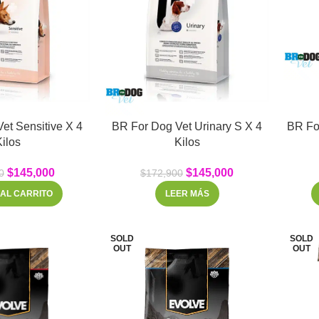
et Sensitive X 4
BR For Dog Vet Urinary S X 4
BR Fo
Kilos
Kilos
$
145,000
$
145,000
0
$
172,900
 AL CARRITO
LEER MÁS
SOLD
SOLD
OUT
OUT