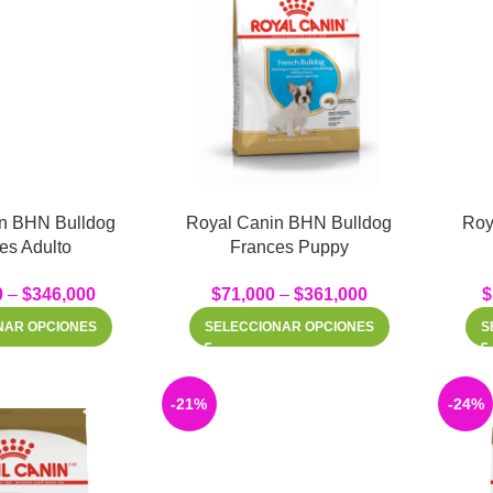
n BHN Bulldog
Royal Canin BHN Bulldog
Roy
es Adulto
Frances Puppy
0
–
$
346,000
$
71,000
–
$
361,000
$
NAR OPCIONES
SELECCIONAR OPCIONES
S
-21%
-24%