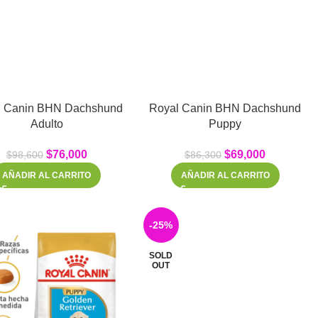
l Canin BHN Dachshund
Royal Canin BHN Dachshund
Adulto
Puppy
$
76,000
$
69,000
$
98,600
$
86,300
AÑADIR AL CARRITO
AÑADIR AL CARRITO
-25%
SOLD
OUT