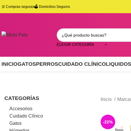
🛒
Compras seguras
🗳️ Domicilios Seguros
ELEGIR CATEGORÍA
INICIO
GATOS
PERROS
CUIDADO CLÍNICO
LIQUIDO
CATEGORÍAS
Inicio
Marca
Accesorios
Cuidado Clínico
-22%
Gatos
Húmedos