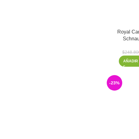
Royal Ca
Schnau
$
248,80
AÑADIR
-23%