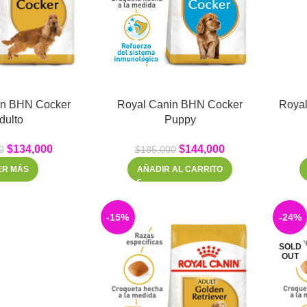
in BHN Cocker
Royal Canin BHN Cocker
Roya
dulto
Puppy
$
134,000
$
144,000
0
$
185,000
ER MÁS
AÑADIR AL CARRITO
-15%
-24%
SOLD
OUT