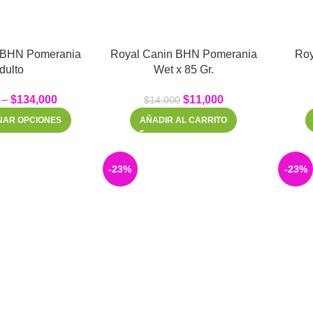
 BHN Pomerania
Royal Canin BHN Pomerania
Roy
dulto
Wet x 85 Gr.
–
$
134,000
$
11,000
$
14,000
NAR OPCIONES
AÑADIR AL CARRITO
-23%
-23%