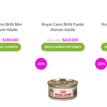
nin BHN Mini
Royal Canin BHN Pastor
Ro
zer Adulto
Aleman Adulto
$
189,000
$
418,000
0
$
553,800
 AL CARRITO
SELECCIONAR OPCIONES
S
-21%
-23%