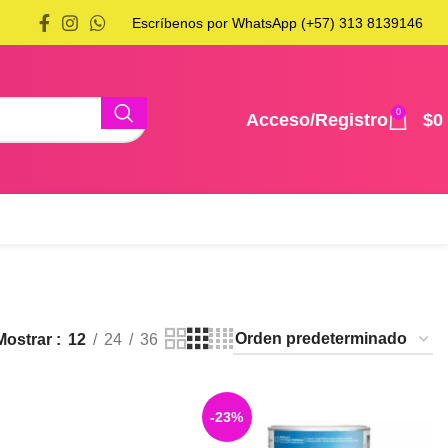
Escríbenos por WhatsApp (+57) 313 8139146
0
Acceso/Registro
$
0
Mostrar
12
24
36
-23%