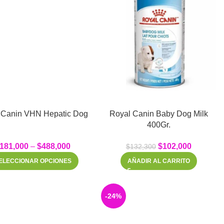
Royal Canin VHN Hepatic Dog
Royal Canin Baby Dog Milk
400Gr.
181,000
–
$
488,000
$
102,000
$
132,300
ELECCIONAR OPCIONES
AÑADIR AL CARRITO
-24%