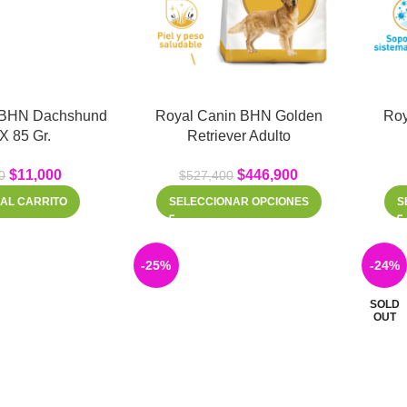
 BHN Dachshund
Royal Canin BHN Golden
Roy
X 85 Gr.
Retriever Adulto
$
11,000
$
446,900
0
$
527,400
 AL CARRITO
SELECCIONAR OPCIONES
S
-25%
-24%
SOLD
OUT