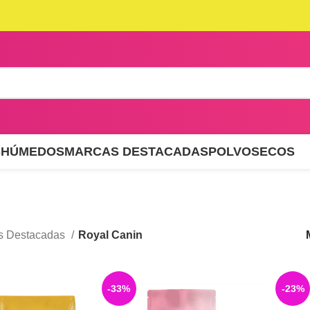
S
HÚMEDOS
MARCAS DESTACADAS
POLVO
SECOS
s Destacadas
Royal Canin
-33%
-23%