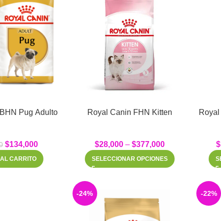
Royal Canin BHN Pug Adulto
Royal Canin FHN Kitten
$
134,000
$
28,000
–
$
377,000
$
0
 AL CARRITO
SELECCIONAR OPCIONES
S
-24%
-22%