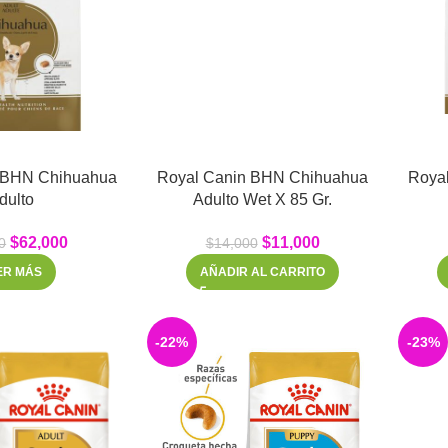
 BHN Chihuahua
Royal Canin BHN Chihuahua
Roya
dulto
Adulto Wet X 85 Gr.
$
62,000
$
11,000
0
$
14,000
ER MÁS
AÑADIR AL CARRITO
-22%
-23%