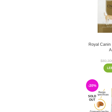
Royal Canin
A
$
80,30
LE
-20%
SOLD
OUT