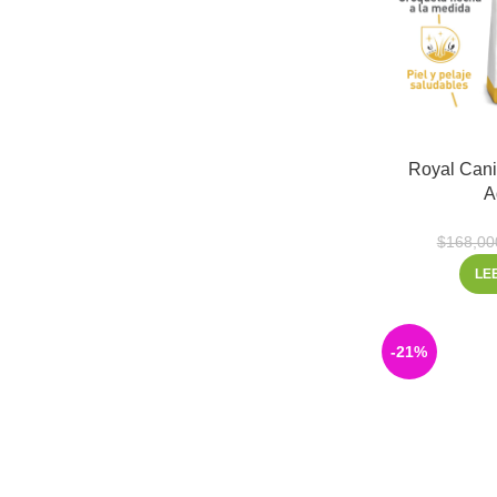
Royal Can
A
$
168,00
LE
-21%
Facebook