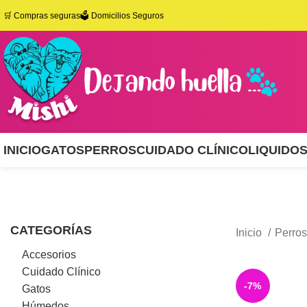
🛒
Compras seguras
🗳️ Domicilios Seguros
INICIO
GATOS
PERROS
CUIDADO CLÍNICO
LIQUIDO
CATEGORÍAS
Inicio
Perro
Accesorios
Cuidado Clínico
-7%
Gatos
Húmedos