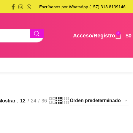
Escríbenos por WhatsApp (+57) 313 8139146
0
Acceso/Registro
$
0
Mostrar
12
24
36