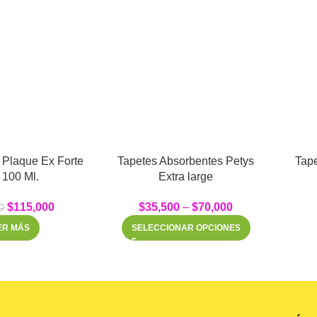
s Plaque Ex Forte
Tapetes Absorbentes Petys
Tap
 100 Ml.
Extra large
$
115,000
$
35,500
–
$
70,000
0
ER MÁS
SELECCIONAR OPCIONES