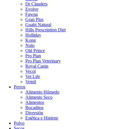
Dr Clauders
Evolve
Fawna
Gran Plus
Guabi Natural
Hills Prescription Diet
Holliday
Kong
Nulo
Old Prince
Pro Plan
Pro Plan Veterinary
Royal Canin
Vecol
Vet Life
Vetnil
Perros
Alimento Húmedo
Alimento Seco
Alimentos
Bocaditos
Diversión
Estética e Higiene
Polvo
Secos