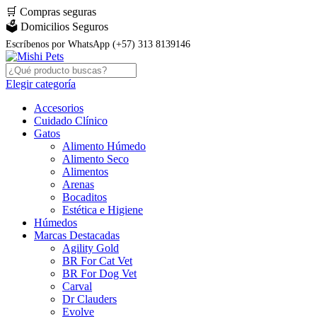
🛒
Compras seguras
🗳️ Domicilios Seguros
Escríbenos por WhatsApp (+57) 313 8139146
Elegir categoría
Accesorios
Cuidado Clínico
Gatos
Alimento Húmedo
Alimento Seco
Alimentos
Arenas
Bocaditos
Estética e Higiene
Húmedos
Marcas Destacadas
Agility Gold
BR For Cat Vet
BR For Dog Vet
Carval
Dr Clauders
Evolve