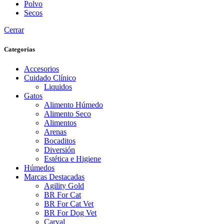
Polvo
Secos
Cerrar
Categorías
Accesorios
Cuidado Clínico
Liquidos
Gatos
Alimento Húmedo
Alimento Seco
Alimentos
Arenas
Bocaditos
Diversión
Estética e Higiene
Húmedos
Marcas Destacadas
Agility Gold
BR For Cat
BR For Cat Vet
BR For Dog Vet
Carval