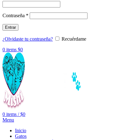
Contraseña
*
Entrar
¿Olvidaste tu contraseña?
Recuérdame
0
items
$
0
0
items
/
$
0
Menu
Inicio
Gatos