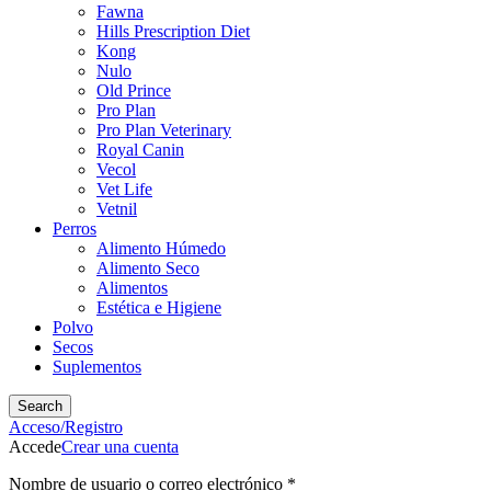
Fawna
Hills Prescription Diet
Kong
Nulo
Old Prince
Pro Plan
Pro Plan Veterinary
Royal Canin
Vecol
Vet Life
Vetnil
Perros
Alimento Húmedo
Alimento Seco
Alimentos
Estética e Higiene
Polvo
Secos
Suplementos
Search
Acceso/Registro
Accede
Crear una cuenta
Nombre de usuario o correo electrónico
*