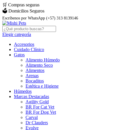
🛒
Compras seguras
🗳️ Domicilios Seguros
Escríbenos por WhatsApp (+57) 313 8139146
Elegir categoría
Accesorios
Cuidado Clínico
Gatos
Alimento Húmedo
Alimento Seco
Alimentos
Arenas
Bocaditos
Estética e Higiene
Húmedos
Marcas Destacadas
Agility Gold
BR For Cat Vet
BR For Dog Vet
Carval
Dr Clauders
Evolve