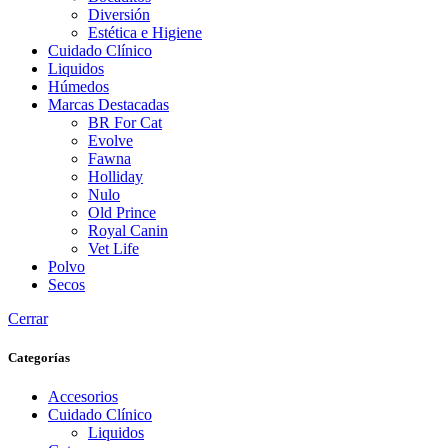
Diversión
Estética e Higiene
Cuidado Clínico
Liquidos
Húmedos
Marcas Destacadas
BR For Cat
Evolve
Fawna
Holliday
Nulo
Old Prince
Royal Canin
Vet Life
Polvo
Secos
Cerrar
Categorías
Accesorios
Cuidado Clínico
Liquidos