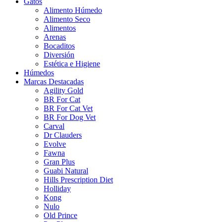
Gatos
Alimento Húmedo
Alimento Seco
Alimentos
Arenas
Bocaditos
Diversión
Estética e Higiene
Húmedos
Marcas Destacadas
Agility Gold
BR For Cat
BR For Cat Vet
BR For Dog Vet
Carval
Dr Clauders
Evolve
Fawna
Gran Plus
Guabi Natural
Hills Prescription Diet
Holliday
Kong
Nulo
Old Prince