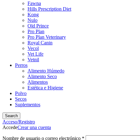
Fawna
Hills Prescription Diet
Kong
Nulo
Old Prince
Pro Plan
Pro Plan Veterinary
Royal Canin
Vecol
Vet Life
Vetnil
Perros
Alimento Húmedo
Alimento Seco
Alimentos
Estética e Higiene
Polvo
Secos
Suplementos
Search
Acceso/Registro
Accede
Crear una cuenta
Nombre de usuario o correo electrónico
*