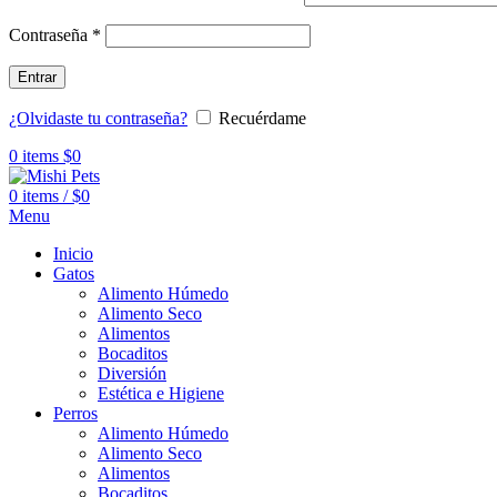
Contraseña
*
Entrar
¿Olvidaste tu contraseña?
Recuérdame
0
items
$
0
0
items
/
$
0
Menu
Inicio
Gatos
Alimento Húmedo
Alimento Seco
Alimentos
Bocaditos
Diversión
Estética e Higiene
Perros
Alimento Húmedo
Alimento Seco
Alimentos
Bocaditos