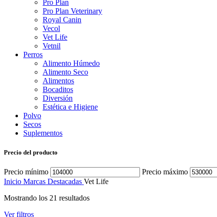
Pro Plan
Pro Plan Veterinary
Royal Canin
Vecol
Vet Life
Vetnil
Perros
Alimento Húmedo
Alimento Seco
Alimentos
Bocaditos
Diversión
Estética e Higiene
Polvo
Secos
Suplementos
Precio del producto
Precio mínimo
Precio máximo
Inicio
Marcas Destacadas
Vet Life
Mostrando los 21 resultados
Ver filtros