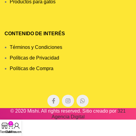
Productos para gatos
CONTENIDO DE INTERÉS
Términos y Condiciones
Políticas de Privacidad
Políticas de Compra
© 2020 Mishi. All rights reserved. Sitio creado por
321
Agencia Digital
0
Tienda
Carrito
Mi cuenta