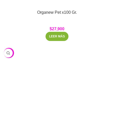
Organew Pet x100 Gr.
$
27,900
LEER MÁS
-23%