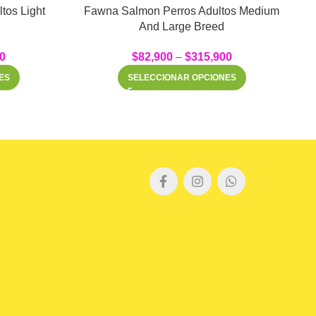
tos Light
Fawna Salmon Perros Adultos Medium
And Large Breed
0
$
82,900
–
$
315,900
ES
SELECCIONAR OPCIONES