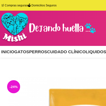
🛒
Compras seguras
🗳️ Domicilios Seguros
INICIO
GATOS
PERROS
CUIDADO CLÍNICO
LIQUIDO
-24%