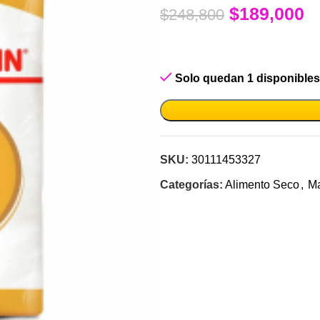
$
189,000
$
248,800
Solo quedan 1 disponibles
SKU:
30111453327
Categorías:
Alimento Seco
,
Ma