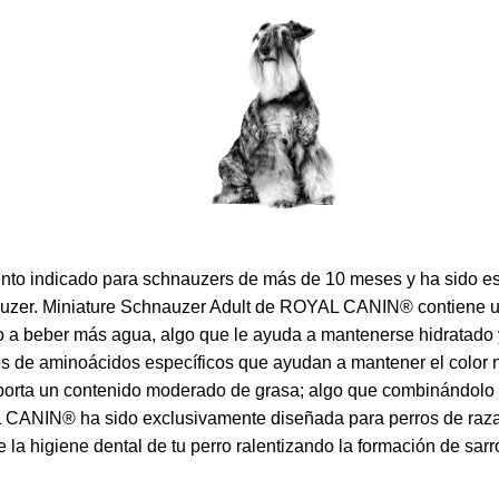
o indicado para schnauzers de más de 10 meses y ha sido esp
nauzer. Miniature Schnauzer Adult de ROYAL CANIN® contiene un
o a beber más agua, algo que le ayuda a mantenerse hidratado y 
e aminoácidos específicos que ayudan a mantener el color natu
a un contenido moderado de grasa; algo que combinándolo con
 CANIN® ha sido exclusivamente diseñada para perros de raza 
e la higiene dental de tu perro ralentizando la formación de sarr