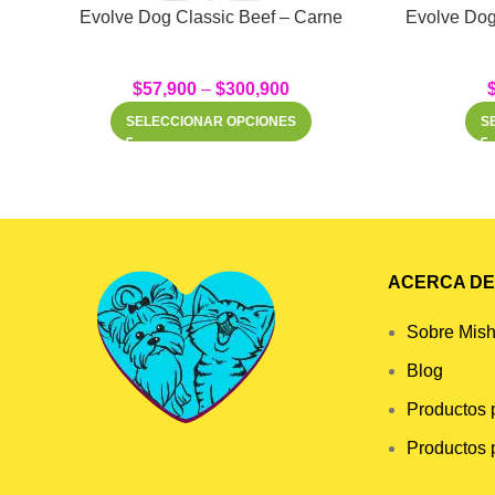
Evolve Dog Classic Beef – Carne
Evolve Dog
$
57,900
–
$
300,900
SELECCIONAR OPCIONES
S
ACERCA DE 
Sobre Mish
Blog
Productos 
Productos 