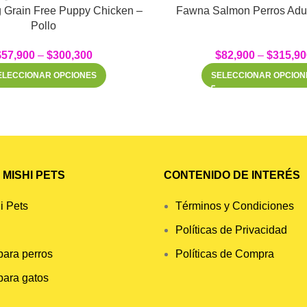
 Grain Free Puppy Chicken –
Fawna Salmon Perros Adul
Pollo
$
57,900
–
$
300,300
$
82,900
–
$
315,90
ELECCIONAR OPCIONES
SELECCIONAR OPCION
MISHI PETS
CONTENIDO DE INTERÉS
i Pets
Términos y Condiciones
Políticas de Privacidad
para perros
Políticas de Compra
para gatos