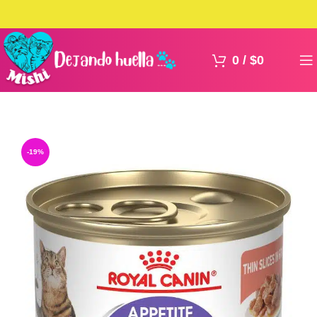
0
/
$
0
-19%