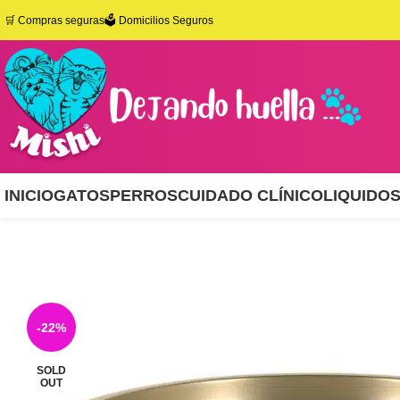
🛒
Compras seguras
🗳️ Domicilios Seguros
INICIO
GATOS
PERROS
CUIDADO CLÍNICO
LIQUIDO
-22%
SOLD
OUT