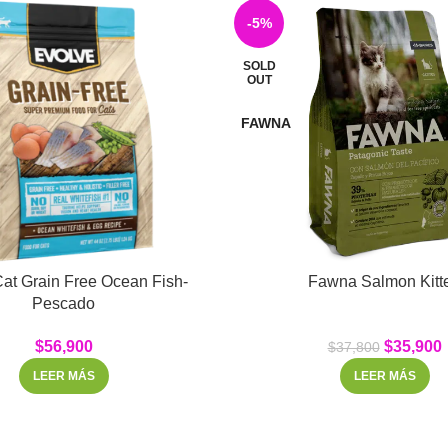
-5%
SOLD
OUT
FAWNA
at Grain Free Ocean Fish-
Fawna Salmon Kitt
Pescado
$
56,900
$
35,900
$
37,800
LEER MÁS
LEER MÁS