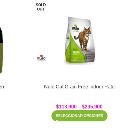
SOLD
S
OUT
O
en
Nulo Cat Grain Free Indoor Pato
$
113,900
–
$
235,900
SELECCIONAR OPCIONES