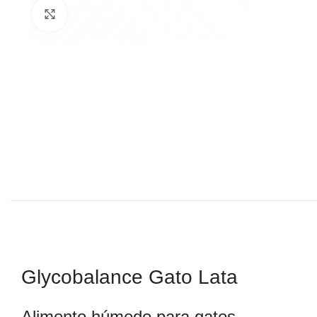
Click to enlarge
Glycobalance Gato Lata
Alimento húmedo para gatos