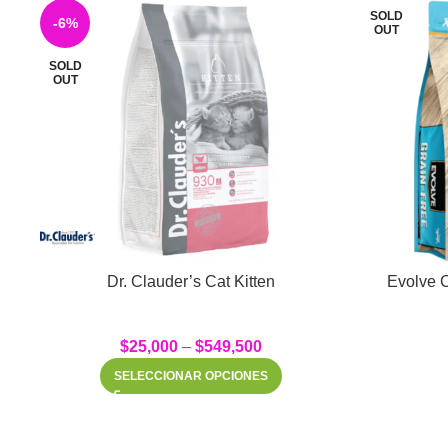
SOLD
-6%
OUT
SOLD
OUT
Dr. Clauder’s Cat Kitten
Evolve C
$
25,000
–
$
549,500
SELECCIONAR OPCIONES