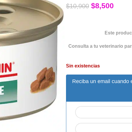
$
8,500
$
10,900
Este product
Consulta a tu veterinario pa
Sin existencias
Reciba un email cuando e