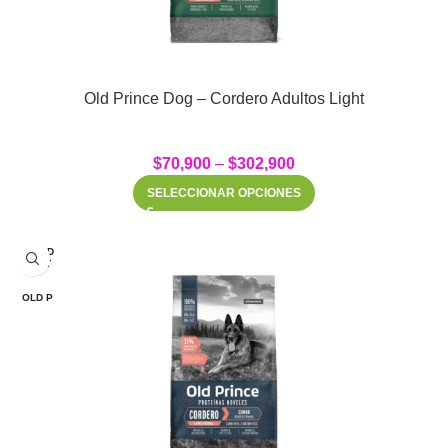
Old Prince Dog – Cordero Adultos Light
$
70,900
–
$
302,900
SELECCIONAR OPCIONES
SOLD
OUT
OLD P