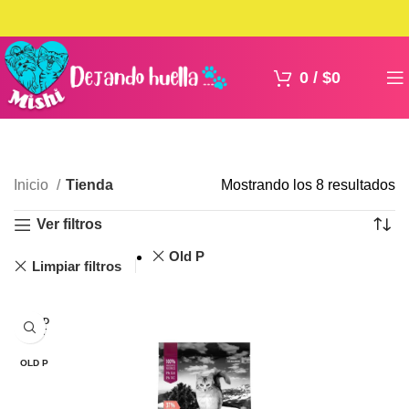
0
/
$
0
Inicio
Tienda
Mostrando los 8 resultados
Ver filtros
Old P
Limpiar filtros
SOLD
OUT
OLD P