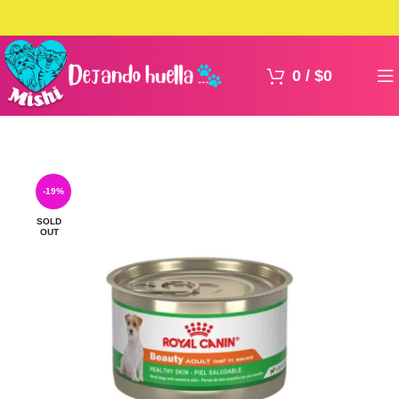
0
/
$
0
-19%
SOLD
OUT