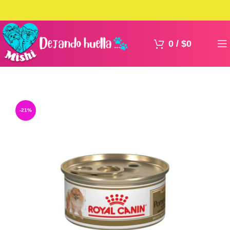
0
/
$
0
-21%