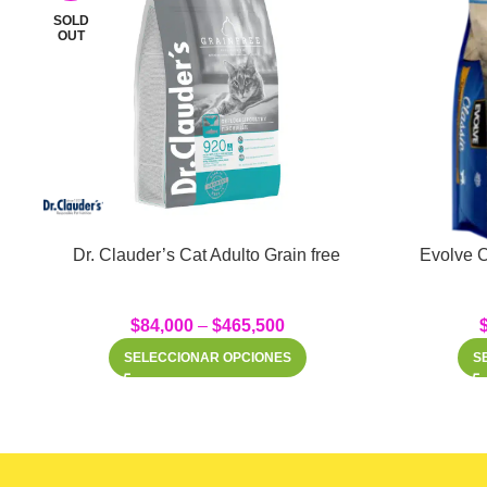
SOLD
OUT
Dr. Clauder’s Cat Adulto Grain free
Evolve C
$
84,000
–
$
465,500
SELECCIONAR OPCIONES
S