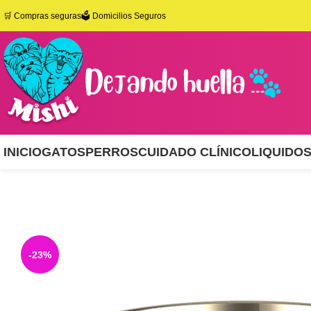
🛒
Compras seguras
🗳️ Domicilios Seguros
INICIO
GATOS
PERROS
CUIDADO CLÍNICO
LIQUIDO
-23%