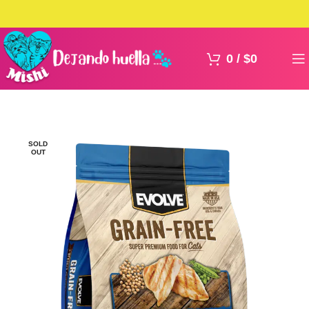
0
/
$
0
SOLD
OUT