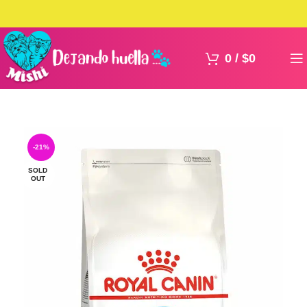
0
/
$
0
-21%
SOLD
OUT