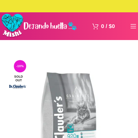
0
/
$
0
-10%
SOLD
OUT