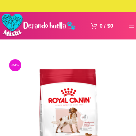
0
/
$
0
-24%