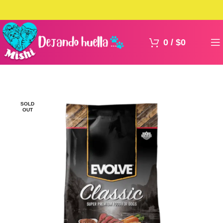
0
/
$
0
SOLD
OUT