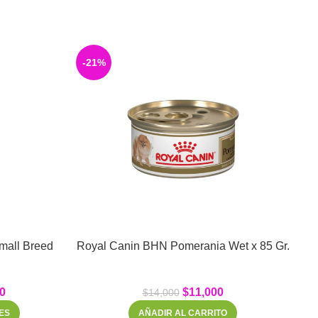
-21%
-
mall Breed
Royal Canin BHN Pomerania Wet x 85 Gr.
Ro
0
$
11,000
$
14,000
ES
AÑADIR AL CARRITO