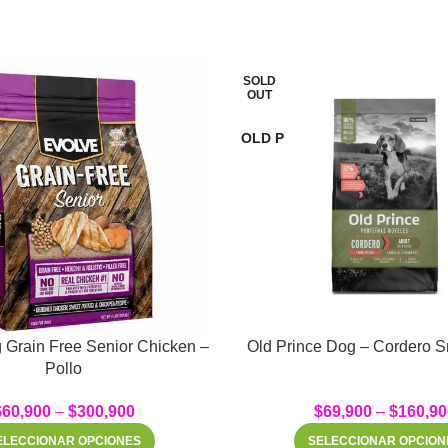
SOLD
OUT
OLD P
 Grain Free Senior Chicken –
Old Prince Dog – Cordero S
Pollo
$
60,900
–
$
300,900
$
69,900
–
$
160,90
ELECCIONAR OPCIONES
SELECCIONAR OPCION