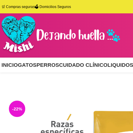
🛒
Compras seguras
🗳️ Domicilios Seguros
INICIO
GATOS
PERROS
CUIDADO CLÍNICO
LIQUIDO
-22%