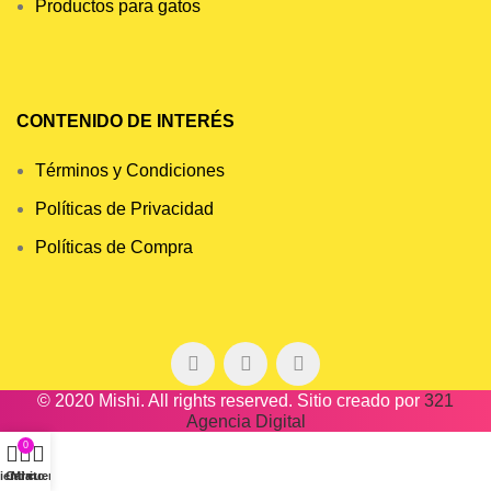
Productos para gatos
CONTENIDO DE INTERÉS
Términos y Condiciones
Políticas de Privacidad
Políticas de Compra
© 2020 Mishi. All rights reserved. Sitio creado por
321
Agencia Digital
0
ienda
Carrito
Mi cuenta