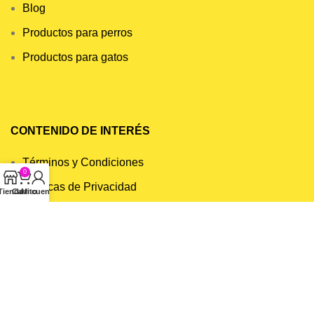
Blog
Productos para perros
Productos para gatos
CONTENIDO DE INTERÉS
Términos y Condiciones
0
Políticas de Privacidad
Tienda
Carrito
Mi cuenta
Políticas de Compra
© 2020 Mishi. All rights reserved. Sitio creado por
321