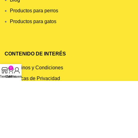
Productos para perros
Productos para gatos
CONTENIDO DE INTERÉS
Términos y Condiciones
0
Tienda
Carrito
Mi cuenta
Políticas de Privacidad
Políticas de Compra
© 2020 Mishi. All rights reserved. Sitio creado por
321