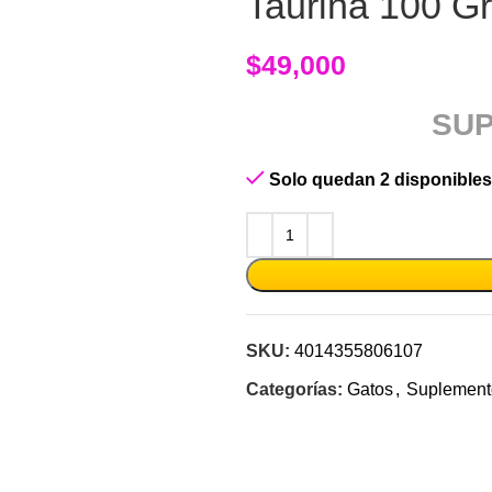
Taurina 100 Gr
$
49,000
SUP
Solo quedan 2 disponibles
SKU:
4014355806107
Categorías:
Gatos
,
Suplement