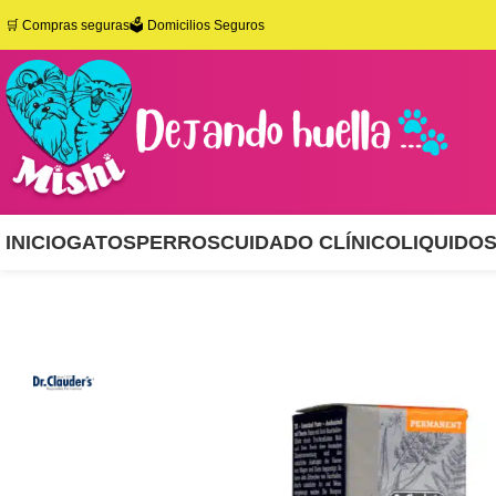
🛒
Compras seguras
🗳️ Domicilios Seguros
INICIO
GATOS
PERROS
CUIDADO CLÍNICO
LIQUIDO