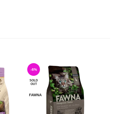
-6%
SOLD
S
OUT
FAWNA
F