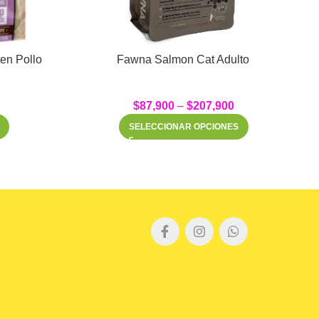
t Grain Free Kitten Pollo
Fawna Salmon Cat Adulto
$
87,900
–
$
207,900
SELECCIONAR OPCIONES