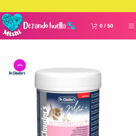
0
/
$
0
-6%