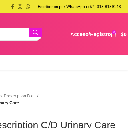
Escríbenos por WhatsApp (+57) 313 8139146
0
Acceso/Registro
$
0
ls Prescription Diet
inary Care
rescription C/D Urinary Care