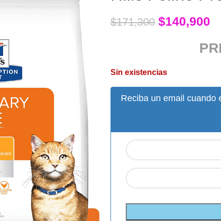
$
140,900
$
171,300
PR
Sin existencias
Reciba un email cuando e