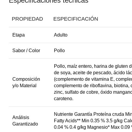
Especificaciones técnicas
PROPIEDAD
ESPECIFICACIÓN
Etapa
Adulto
Sabor / Color
Pollo
Pollo, maíz entero, harina de gluten d
de soya, aceite de pescado, ácido lácti
Composición
(complemento de vitamina E, compleme
y/o Material
complemento de riboflavina, biotina, 
zinc, sulfato de cobre, óxido manganos
Facebook
caroteno.
Instagram
Nutriente Garantía Proteína cruda 
Análisis
WhatsApp
Fatty Acids** Min 0.35 % 3.5 g/kg Ca
Garantizado
0.04 % 0.4 g/kg Magnesio* Max 0.09 %