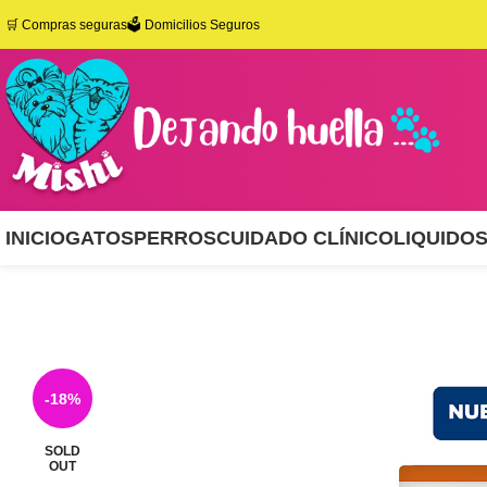
🛒
Compras seguras
🗳️ Domicilios Seguros
INICIO
GATOS
PERROS
CUIDADO CLÍNICO
LIQUIDO
-18%
SOLD
OUT