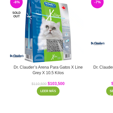
-6%
-7%
SOLD
OUT
Dr. Clauder’s Arena Para Gatos X Line
Dr. Clauder
Grey X 10.5 Kilos
$
103,500
$
110,500
LEER MÁS
S