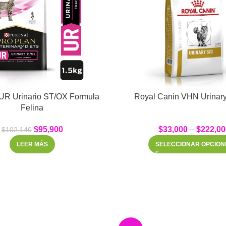
 Urinario ST/OX Formula
Royal Canin VHN Urinary
Felina
$
95,900
$
33,000
–
$
222,00
$
102,140
LEER MÁS
SELECCIONAR OPCION