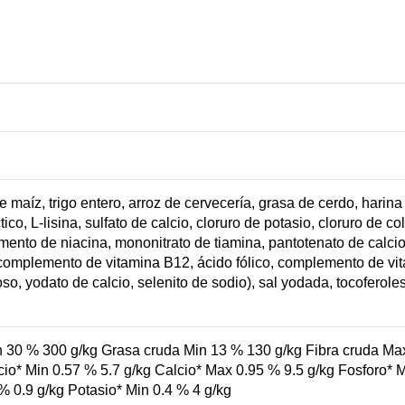
e maíz, trigo entero, arroz de cervecería, grasa de cerdo, harin
co, L-lisina, sulfato de calcio, cloruro de potasio, cloruro de co
nto de niacina, mononitrato de tiamina, pantotenato de calcio,
complemento de vitamina B12, ácido fólico, complemento de vitam
o, yodato de calcio, selenito de sodio), sal yodada, tocoferoles
Min 30 % 300 g/kg Grasa cruda Min 13 % 130 g/kg Fibra cruda 
lcio* Min 0.57 % 5.7 g/kg Calcio* Max 0.95 % 9.5 g/kg Fosforo*
 0.9 g/kg Potasio* Min 0.4 % 4 g/kg