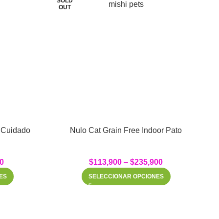
SOLD
S
OUT
 Cuidado
Nulo Cat Grain Free Indoor Pato
0
$
113,900
–
$
235,900
ES
SELECCIONAR OPCIONES