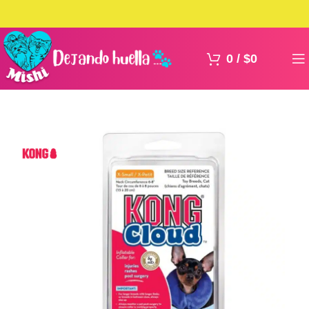
0
/
$
0