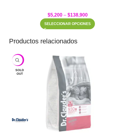
$
5,200
–
$
138,900
SELECCIONAR OPCIONES
Productos relacionados
-6%
SOLD
OUT