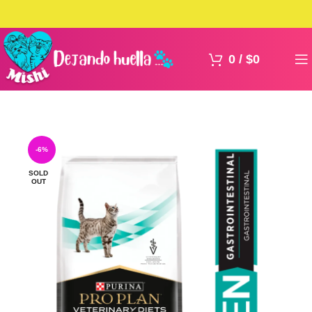
0
/
$
0
-6%
SOLD
OUT