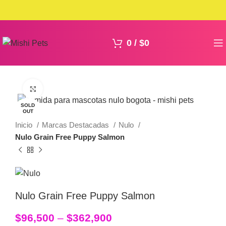
0
/
$
0
Click to enlarge
SOLD
OUT
Inicio
Marcas Destacadas
Nulo
Nulo Grain Free Puppy Salmon
Nulo Grain Free Puppy Salmon
$
96,500
–
$
362,900