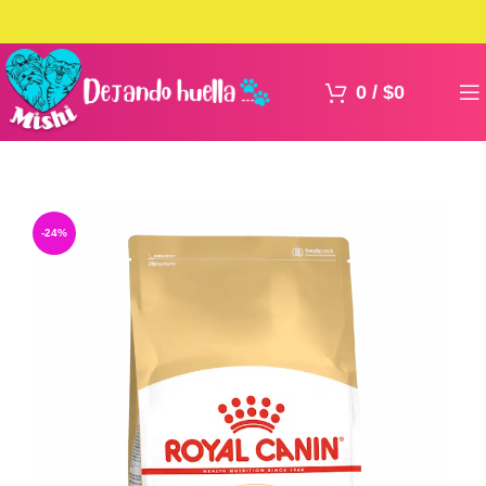
0
/
$
0
-24%