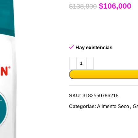
$
106,000
$
138,800
Hay existencias
SKU:
3182550786218
Categorías:
Alimento Seco
,
Ga