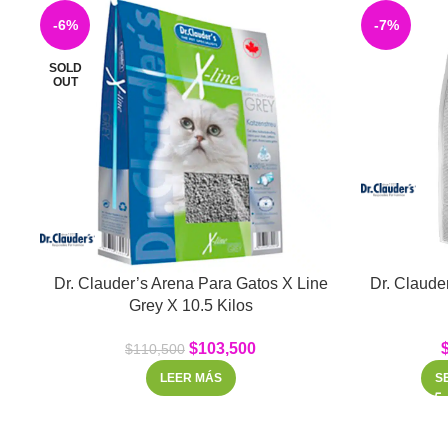
-6%
-7%
SOLD
OUT
Dr. Clauder’s Arena Para Gatos X Line
Dr. Clauder
Grey X 10.5 Kilos
$
103,500
$
110,500
LEER MÁS
S