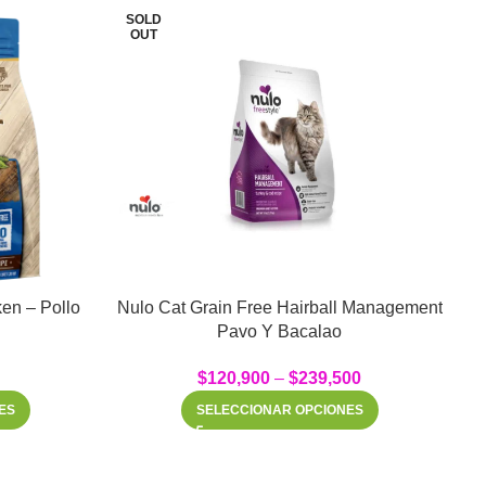
SOLD
S
OUT
en – Pollo
Nulo Cat Grain Free Hairball Management
Pavo Y Bacalao
$
120,900
–
$
239,500
ES
SELECCIONAR OPCIONES