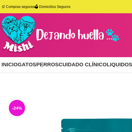
🛒
Compras seguras
🗳️ Domicilios Seguros
INICIO
GATOS
PERROS
CUIDADO CLÍNICO
LIQUIDO
-24%