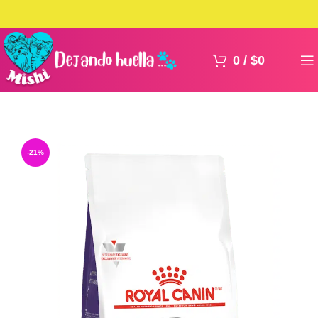
0
/
$
0
-21%