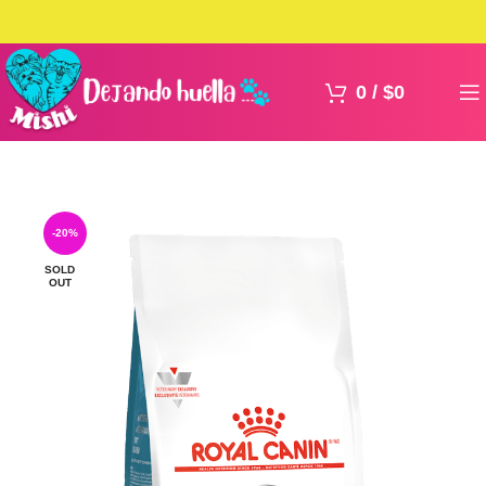
0
/
$
0
-20%
SOLD
OUT