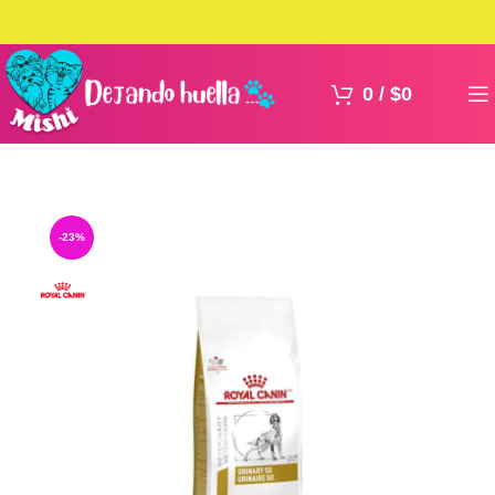
0
/
$
0
-23%