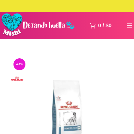
0
/
$
0
-24%