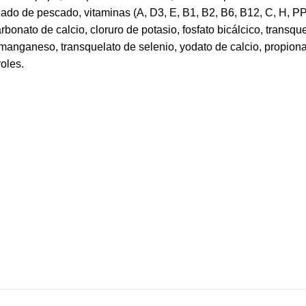
lizado de pescado, vitaminas (A, D3, E, B1, B2, B6, B12, C, H, PP,
arbonato de calcio, cloruro de potasio, fosfato bicálcico, transqu
 manganeso, transquelato de selenio, yodato de calcio, propiona
oles.