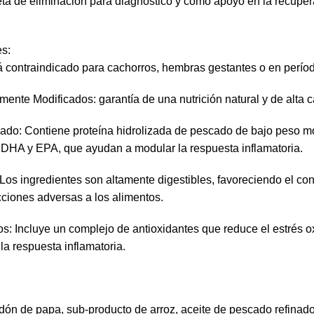
eta de eliminación para diagnóstico y como apoyo en la recuper
es:
á contraindicado para cachorros, hembras gestantes o en períod
ente Modificados: garantía de una nutrición natural y de alta c
cado: Contiene proteína hidrolizada de pescado de bajo peso mo
 DHA y EPA, que ayudan a modular la respuesta inflamatoria.
Los ingredientes son altamente digestibles, favoreciendo el con
ciones adversas a los alimentos.
: Incluye un complejo de antioxidantes que reduce el estrés ox
a respuesta inflamatoria.
dón de papa, sub-producto de arroz, aceite de pescado refinado,