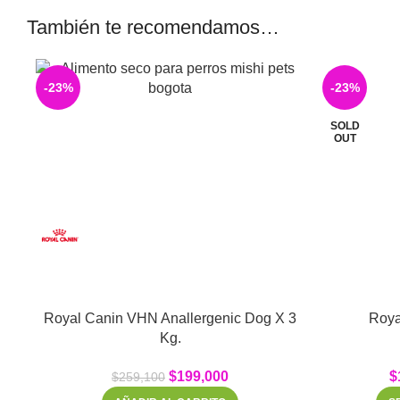
También te recomendamos…
-23%
-23%
SOLD
OUT
Royal Canin VHN Anallergenic Dog X 3
Roya
Kg.
$
199,000
$
$
259,100