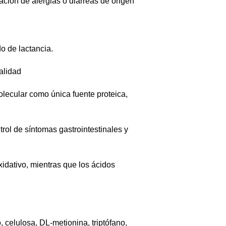
ación de alergias o diarreas de origen
o de lactancia.
alidad
lecular como única fuente proteica,
trol de síntomas gastrointestinales y
idativo, mientras que los ácidos
 celulosa, DL-metionina, triptófano,