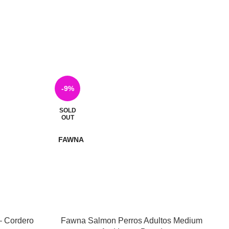
-9%
SOLD
S
OUT
FAWNA
F
– Cordero
Fawna Salmon Perros Adultos Medium
Fa