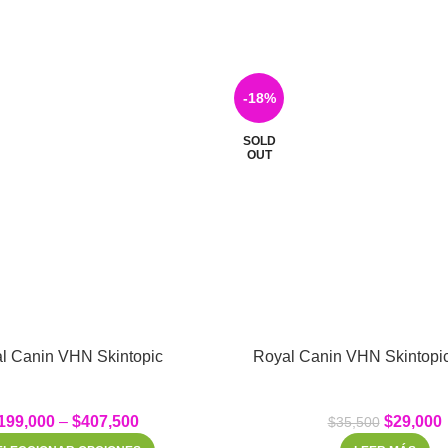
-18%
SOLD
OUT
l Canin VHN Skintopic
Royal Canin VHN Skintopi
199,000
–
$
407,500
$
29,000
$
35,500