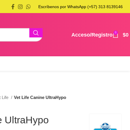
Escríbenos por WhatsApp (+57) 313 8139146
0
Acceso/Registro
$
0
t Life
Vet Life Canine UltraHypo
e UltraHypo