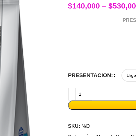
$
140,000
–
$
530,0
PRES
PRESENTACION:
SKU:
N/D