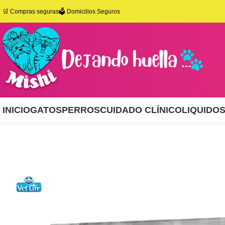
🛒
Compras seguras
🗳️ Domicilios Seguros
INICIO
GATOS
PERROS
CUIDADO CLÍNICO
LIQUIDO