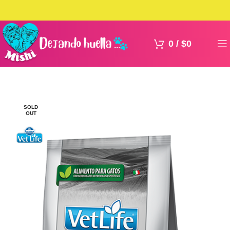
0
/
$
0
SOLD
OUT