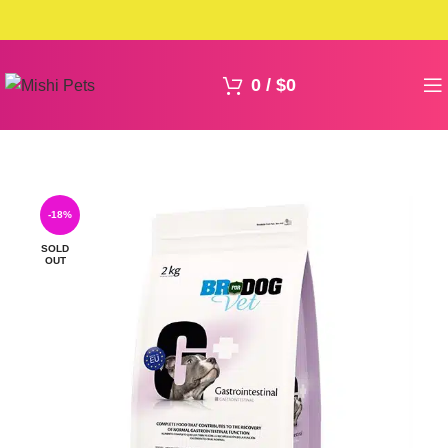
0
/
$
0
-18%
SOLD
OUT