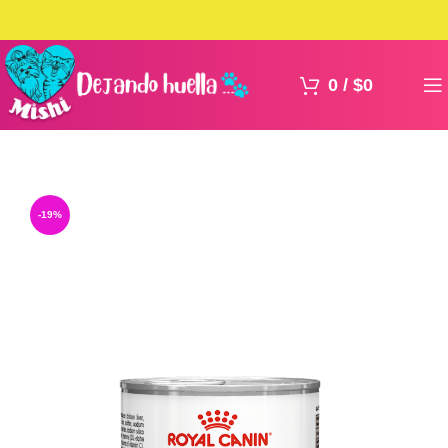
0
/
$
0
-19%