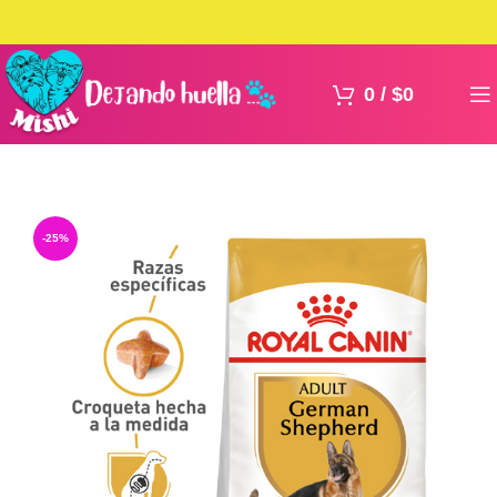
0
/
$
0
-25%