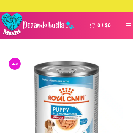
0
/
$
0
-21%