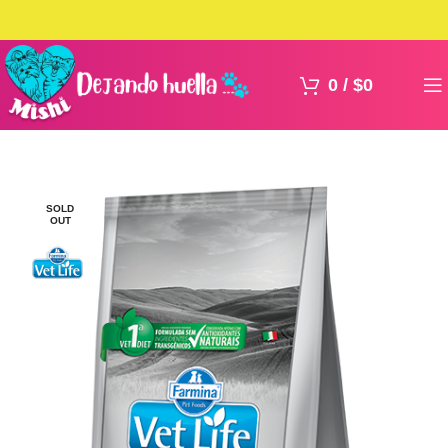
0
/
$
0
SOLD
OUT